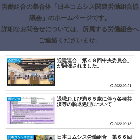
労働組合の集合体「日本コムシス関連労働組合協
議会」のホームページです。
詳細なお問合せについては、所属する労働組合へ
ご連絡くださいませ。
通建連合「第４８回中央委員会」
通建連合
が開催されました。
2022.02.21
退職および満６５歳に伴う各種共
福祉関連
済等の脱退処理について
2022.02.18
日本コムシス労働組合 第６６回
日本コムシス労組