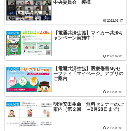
中央委員会 模様
2022.02.17
【電通共済生協】マイカー共済キ
福祉関連
ャンペーン実施中！
2022.02.01
【電通共済生協】医療傷害Myセ
福祉関連
ーフティ「マイページ」アプリの
ご案内
2022.02.01
明治安田生命 無料セミナーのご
福祉関連
案内（第２回 ～2月28日まで）
2022.02.01