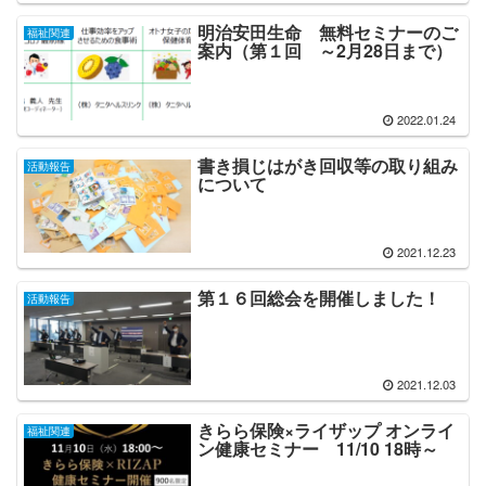
明治安田生命 無料セミナーのご
福祉関連
案内（第１回 ～2月28日まで）
2022.01.24
書き損じはがき回収等の取り組み
活動報告
について
2021.12.23
第１６回総会を開催しました！
活動報告
2021.12.03
きらら保険×ライザップ オンライ
福祉関連
ン健康セミナー 11/10 18時～